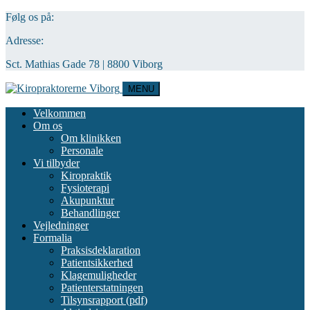
Følg os på:
Adresse:
Sct. Mathias Gade 78 | 8800 Viborg
MENU
Velkommen
Om os
Om klinikken
Personale
Vi tilbyder
Kiropraktik
Fysioterapi
Akupunktur
Behandlinger
Vejledninger
Formalia
Praksisdeklaration
Patientsikkerhed
Klagemuligheder
Patienterstatningen
Tilsynsrapport (pdf)