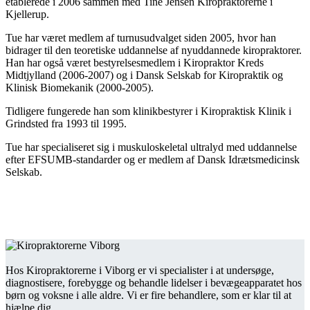
etablerede i 2006 sammen med Tine Jensen Kiropraktorerne i
Kjellerup.
Tue har været medlem af turnusudvalget siden 2005, hvor han
bidrager til den teoretiske uddannelse af nyuddannede kiropraktorer.
Han har også været bestyrelsesmedlem i Kiropraktor Kreds
Midtjylland (2006-2007) og i Dansk Selskab for Kiropraktik og
Klinisk Biomekanik (2000-2005).
Tidligere fungerede han som klinikbestyrer i Kiropraktisk Klinik i
Grindsted fra 1993 til 1995.
Tue har specialiseret sig i muskuloskeletal ultralyd med uddannelse
efter EFSUMB-standarder og er medlem af Dansk Idrætsmedicinsk
Selskab.
Hos Kiropraktorerne i Viborg er vi specialister i at undersøge,
diagnostisere, forebygge og behandle lidelser i bevægeapparatet hos
børn og voksne i alle aldre. Vi er fire behandlere, som er klar til at
hjælpe dig.