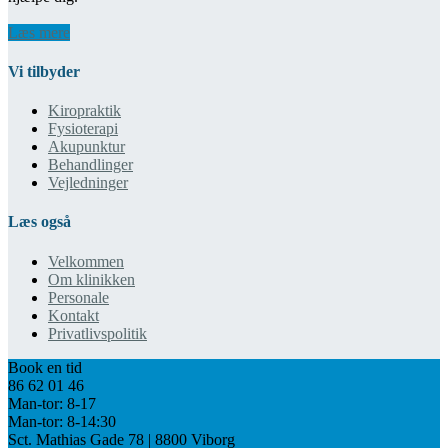
Læs mere
Vi tilbyder
Kiropraktik
Fysioterapi
Akupunktur
Behandlinger
Vejledninger
Læs også
Velkommen
Om klinikken
Personale
Kontakt
Privatlivspolitik
Book en tid
86 62 01 46
Man-tor: 8-17
Man-tor: 8-14:30
Sct. Mathias Gade 78 | 8800 Viborg